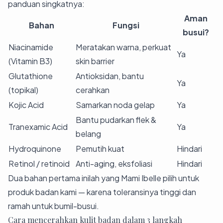
panduan singkatnya:
Aman
Bahan
Fungsi
busui?
Niacinamide
Meratakan warna, perkuat
Ya
(Vitamin B3)
skin barrier
Glutathione
Antioksidan, bantu
Ya
(topikal)
cerahkan
Kojic Acid
Samarkan noda gelap
Ya
Bantu pudarkan flek &
Tranexamic Acid
Ya
belang
Hydroquinone
Pemutih kuat
Hindari
Retinol / retinoid
Anti-aging, eksfoliasi
Hindari
Dua bahan pertama inilah yang Mami Ibelle pilih untuk
produk badan kami — karena toleransinya tinggi dan
ramah untuk bumil-busui.
Cara mencerahkan kulit badan dalam 3 langkah