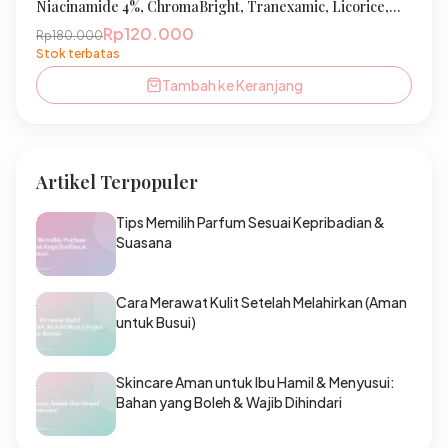
Niacinamide 4%, ChromaBright, Tranexamic, Licorice,
Sunscreen Agent | Mencerahkan, Melembabkan &
Rp120.000
Rp180.000
Melindungi Kulit Wajah | Bumil & Busui Friendly | IBELLE
Stok terbatas
SKIN
Tambah ke Keranjang
Artikel Terpopuler
Tips Memilih Parfum Sesuai Kepribadian &
Suasana
Cara Merawat Kulit Setelah Melahirkan (Aman
untuk Busui)
Skincare Aman untuk Ibu Hamil & Menyusui:
Bahan yang Boleh & Wajib Dihindari