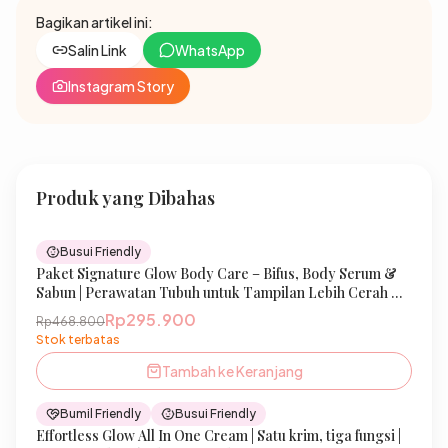
Bagikan artikel ini:
Salin Link
WhatsApp
Instagram Story
Produk yang Dibahas
37
% OFF
Busui Friendly
Paket Signature Glow Body Care – Bifus, Body Serum &
New
Sabun | Perawatan Tubuh untuk Tampilan Lebih Cerah &
Sehat, Kulit Terasa Bersih & Terawat | IBELLE SKIN
Rp295.900
Rp468.800
Stok terbatas
Tambah ke Keranjang
33
% OFF
Bumil Friendly
Busui Friendly
Effortless Glow All In One Cream | Satu krim, tiga fungsi |
New