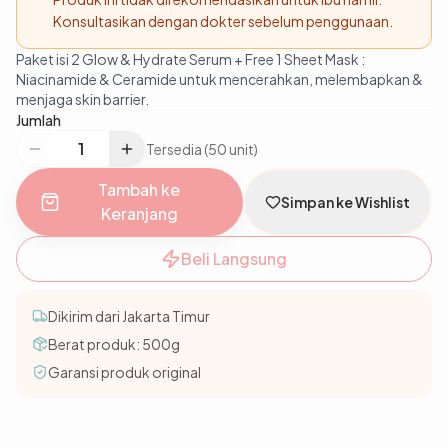
Konsultasikan dengan dokter sebelum penggunaan.
Paket isi 2 Glow & Hydrate Serum + Free 1 Sheet Mask :
Niacinamide & Ceramide untuk mencerahkan, melembapkan &
menjaga skin barrier.
Jumlah
Tersedia (50 unit)
Tambah ke
Simpan ke Wishlist
Keranjang
Beli Langsung
Dikirim dari Jakarta Timur
Berat produk:
500
g
Garansi produk original