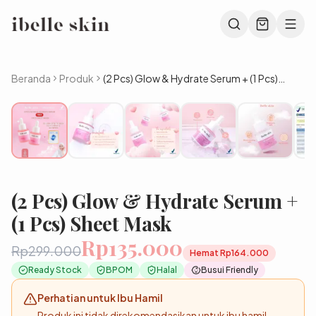
Beranda
Produk
(2 Pcs) Glow & Hydrate Serum + (1 Pcs)
Sheet Mask
(2 Pcs) Glow & Hydrate Serum +
(1 Pcs) Sheet Mask
Rp135.000
Rp299.000
Hemat
Rp164.000
Ready Stock
BPOM
Halal
Busui Friendly
Perhatian untuk Ibu Hamil
Produk ini tidak direkomendasikan untuk
ibu hamil
.