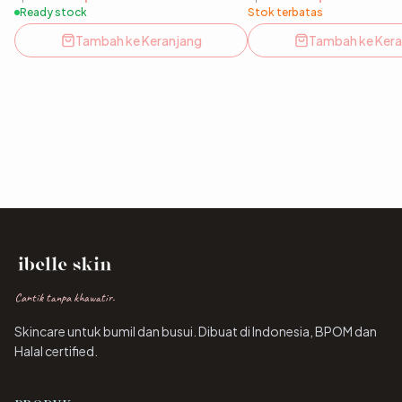
Tranexamic Acid, Cysteamine
Sehat, Kulit Terasa Bersih
Ready stock
Stok terbatas
IBELLE SKIN
Tambah ke Keranjang
Tambah ke Kera
Cantik tanpa khawatir.
Skincare untuk bumil dan busui. Dibuat di Indonesia, BPOM dan
Halal certified.