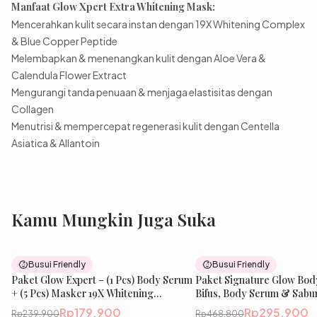
Manfaat Glow Xpert Extra Whitening Mask:
Mencerahkan kulit secara instan dengan 19X Whitening Complex
& Blue Copper Peptide
Melembapkan & menenangkan kulit dengan Aloe Vera &
Calendula Flower Extract
Mengurangi tanda penuaan & menjaga elastisitas dengan
Collagen
Menutrisi & mempercepat regenerasi kulit dengan Centella
Asiatica & Allantoin
Kamu Mungkin Juga Suka
25
% OFF
Busui Friendly
Busui Friendly
Paket Glow Expert – (1 Pcs) Body Serum
Paket Signature Glow Bod
+ (5 Pcs) Masker 19X Whitening
Bifus, Body Serum & Sabu
Complex | 10% Niacinamide,
Tubuh untuk Tampilan Le
Rp179.900
Rp295.900
Rp239.900
Rp468.800