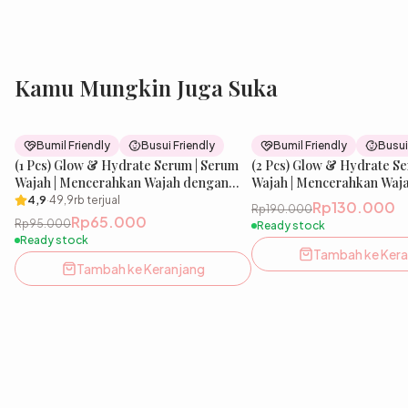
Kamu Mungkin Juga Suka
32
% OFF
Bumil Friendly
Busui Friendly
Bumil Friendly
Busui
(1 Pcs) Glow & Hydrate Serum | Serum
(2 Pcs) Glow & Hydrate S
Wajah | Mencerahkan Wajah dengan
Wajah | Mencerahkan Waj
Niacinamide & Menjaga Skin Barrier
Niacinamide & Menjaga Sk
4,9
·
49,9rb
terjual
Rp130.000
Rp190.000
dengan Ceramide
dengan Ceramide
Rp65.000
Rp95.000
Ready stock
Ready stock
Tambah ke Kera
Tambah ke Keranjang