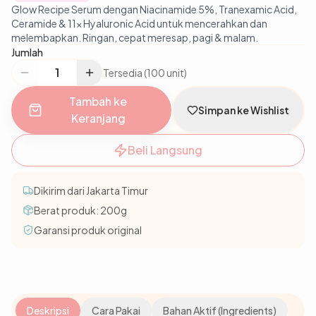
Glow Recipe Serum dengan Niacinamide 5%, Tranexamic Acid,
Ceramide & 11x Hyaluronic Acid untuk mencerahkan dan
melembapkan. Ringan, cepat meresap, pagi & malam.
Jumlah
Tersedia (100 unit)
Tambah ke
Simpan ke Wishlist
Keranjang
Beli Langsung
Dikirim dari Jakarta Timur
Berat produk:
200
g
Garansi produk original
Deskripsi
Cara Pakai
Bahan Aktif (Ingredients)