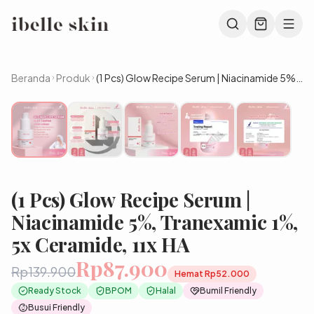
Beranda
Produk
(1 Pcs) Glow Recipe Serum | Niacinamide 5%,
Tranexamic 1%, 5x Ceramide, 11x HA
(1 Pcs) Glow Recipe Serum |
Niacinamide 5%, Tranexamic 1%,
5x Ceramide, 11x HA
Rp87.900
Rp139.900
Hemat
Rp52.000
Ready Stock
BPOM
Halal
Bumil Friendly
Busui Friendly