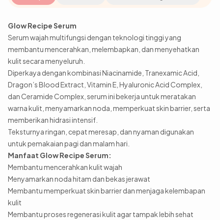
Glow Recipe Serum
Serum wajah multifungsi dengan teknologi tinggi yang
membantu mencerahkan, melembapkan, dan menyehatkan
kulit secara menyeluruh.
Diperkaya dengan kombinasi Niacinamide, Tranexamic Acid,
Dragon’s Blood Extract, Vitamin E, Hyaluronic Acid Complex,
dan Ceramide Complex, serum ini bekerja untuk meratakan
warna kulit, menyamarkan noda, memperkuat skin barrier, serta
memberikan hidrasi intensif.
Teksturnya ringan, cepat meresap, dan nyaman digunakan
untuk pemakaian pagi dan malam hari.
Manfaat Glow Recipe Serum:
Membantu mencerahkan kulit wajah
Menyamarkan noda hitam dan bekas jerawat
Membantu memperkuat skin barrier dan menjaga kelembapan
kulit
Membantu proses regenerasi kulit agar tampak lebih sehat