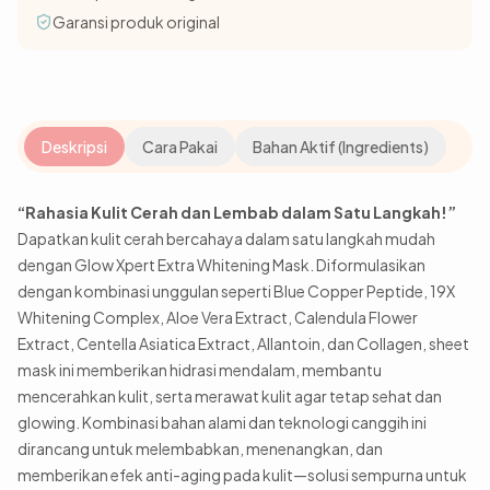
Garansi produk original
Deskripsi
Cara Pakai
Bahan Aktif (Ingredients)
“Rahasia Kulit Cerah dan Lembab dalam Satu Langkah!”
Dapatkan kulit cerah bercahaya dalam satu langkah mudah
dengan Glow Xpert Extra Whitening Mask. Diformulasikan
dengan kombinasi unggulan seperti Blue Copper Peptide, 19X
Whitening Complex, Aloe Vera Extract, Calendula Flower
Extract, Centella Asiatica Extract, Allantoin, dan Collagen, sheet
mask ini memberikan hidrasi mendalam, membantu
mencerahkan kulit, serta merawat kulit agar tetap sehat dan
glowing. Kombinasi bahan alami dan teknologi canggih ini
dirancang untuk melembabkan, menenangkan, dan
memberikan efek anti-aging pada kulit—solusi sempurna untuk