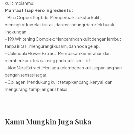
kulit impianmu!
Manfaat Tiap Hero Ingredients :
- Blue Copper Peptide: Memperbaiki tekstur kulit,
meningkatkan elastisitas, dan melindungi dari efek buruk
lingkungan.
- 19X Whitening Complex: Mencerahkan kulit dengan lembut
tanpa iritasi, mengurangi kusam, dan noda gelap.
- Calendula Flower Extract: Meredakan kemerahan dan
memberikan efek calming pada kulit sensitif.
- Aloe Vera Extract: Menjaga kelembapan kulit sepanjang hari
dengan sensasi segar.
- Collagen: Mendukung kulit tetap kencang, kenyal, dan
mengurangi tampilan garis halus.
Kamu Mungkin Juga Suka