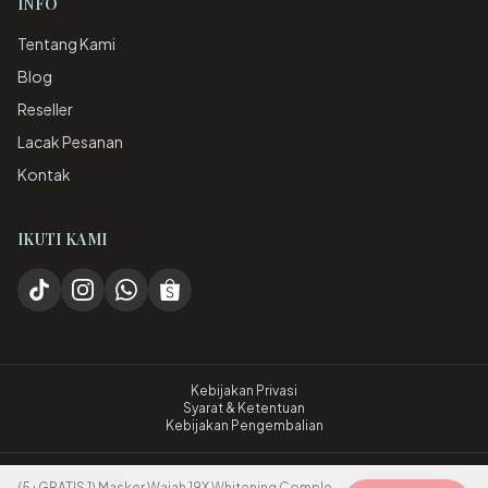
INFO
Tentang Kami
Blog
Reseller
Lacak Pesanan
Kontak
IKUTI KAMI
Kebijakan Privasi
Syarat & Ketentuan
Kebijakan Pengembalian
©
2026
ibelle skin. All rights reserved.
(5+GRATIS 1) Masker Wajah 19X Whitening Complex, 5% Niacinamide, & Blue Copper Peptide | Glow Xpert Extra Whitening Sheet Mask