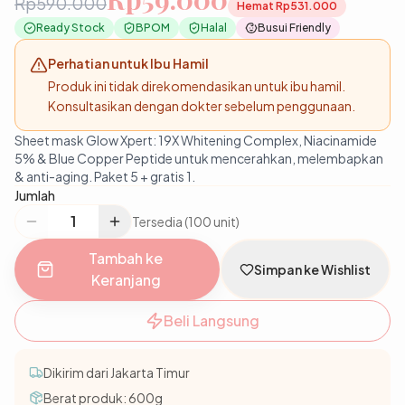
Rp590.000
Hemat
Rp531.000
Ready Stock
BPOM
Halal
Busui Friendly
Perhatian untuk Ibu Hamil
Produk ini tidak direkomendasikan untuk
ibu hamil
.
Konsultasikan dengan dokter sebelum penggunaan.
Sheet mask Glow Xpert: 19X Whitening Complex, Niacinamide
5% & Blue Copper Peptide untuk mencerahkan, melembapkan
& anti-aging. Paket 5 + gratis 1.
Jumlah
Tersedia (100 unit)
Tambah ke
Simpan ke Wishlist
Keranjang
Beli Langsung
Dikirim dari Jakarta Timur
Berat produk:
600
g