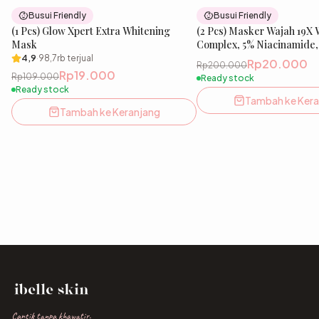
83
% OFF
Busui Friendly
Busui Friendly
(1 Pcs) Glow Xpert Extra Whitening
(2 Pcs) Masker Wajah 19X 
Mask
Complex, 5% Niacinamide,
Copper Peptide | Glow Xpe
4,9
·
98,7rb
terjual
Rp20.000
Rp200.000
Whitening Sheet Mask
Rp19.000
Rp109.000
Ready stock
Ready stock
Tambah ke Kera
Tambah ke Keranjang
Cantik tanpa khawatir.