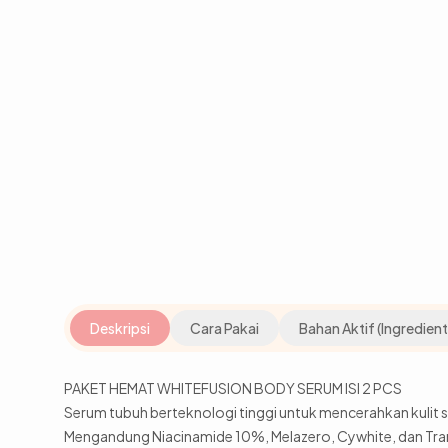
Deskripsi
Cara Pakai
Bahan Aktif (Ingredient
PAKET HEMAT WHITEFUSION BODY SERUM ISI 2 PCS
Serum tubuh berteknologi tinggi untuk mencerahkan kulit s
Mengandung Niacinamide 10%, Melazero, Cywhite, dan Tra