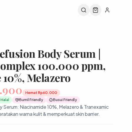
tefusion Body Serum |
Complex 100.000 ppm,
 10%, Melazero️
.900
Hemat
Rp60.000
Halal
Bumil Friendly
Busui Friendly
dy Serum: Niacinamide 10%, Melazero & Tranexamic
atakan warna kulit & memperkuat skin barrier.