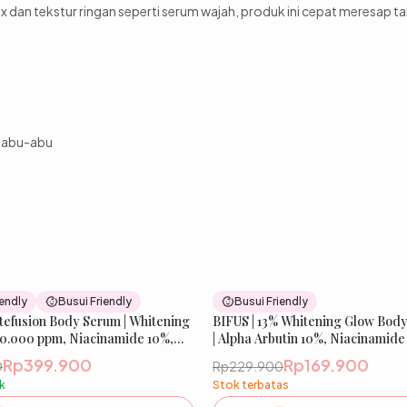
dan tekstur ringan seperti serum wajah, produk ini cepat meresap t
k abu-abu
13
% OFF
iendly
Busui Friendly
Busui Friendly
tefusion Body Serum | Whitening
BIFUS | 13% Whitening Glow Bod
0.000 ppm, Niacinamide 10%,
| Alpha Arbutin 10%, Niacinamide
Tranexamic Acid 1% | Mencerah
Rp399.900
Rp169.900
0
Rp229.900
Meratakan Warna Kulit | IBELLE
k
Stok terbatas