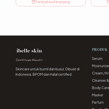
Tambah ke Keranjang
PRODUK
Serum
Cantik tanpa khawatir.
Moisturize
Skincare untuk bumil dan busui. Dibuat di
Cream / K
Indonesia, BPOM dan Halal certified.
Cleanser 
Body Car
Masker
Parfum