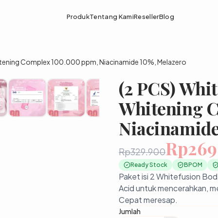
Produk
Tentang Kami
Reseller
Blog
itening Complex 100.000 ppm, Niacinamide 10%, Melazero️
(2 PCS) Whi
Whitening 
Niacinamide
Rp269
Rp329.900
Ready Stock
BPOM
Paket isi 2 Whitefusion Bo
Acid untuk mencerahkan, mer
Cepat meresap.
Jumlah