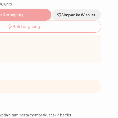
00 unit)
e Keranjang
Simpan ke Wishlist
Beli Langsung
da hitam, serta memperkuat skin barrier.