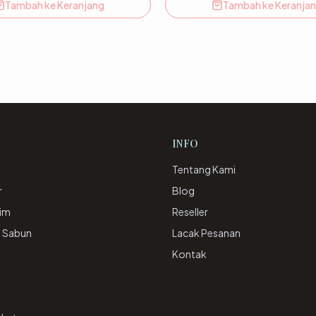
Tambah ke Keranjang
Tambah ke Keranja
INFO
Tentang Kami
r
Blog
rim
Reseller
& Sabun
Lacak Pesanan
e
Kontak