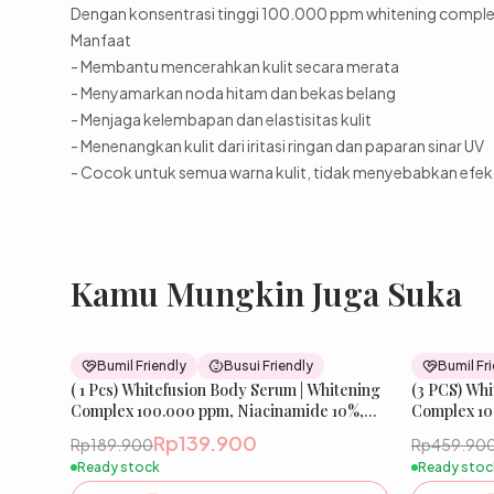
Dengan konsentrasi tinggi 100.000 ppm whitening complex 
Manfaat
- Membantu mencerahkan kulit secara merata
- Menyamarkan noda hitam dan bekas belang
- Menjaga kelembapan dan elastisitas kulit
- Menenangkan kulit dari iritasi ringan dan paparan sinar UV
- Cocok untuk semua warna kulit, tidak menyebabkan efe
Kamu Mungkin Juga Suka
26
% OFF
Bumil Friendly
Busui Friendly
Bumil Fr
( 1 Pcs) Whitefusion Body Serum | Whitening
Best Seller
(3 PCS) Whi
Complex 100.000 ppm, Niacinamide 10%,
Complex 10
Melazero️
Melazero️
Rp139.900
Rp189.900
Rp459.90
Ready stock
Ready stoc