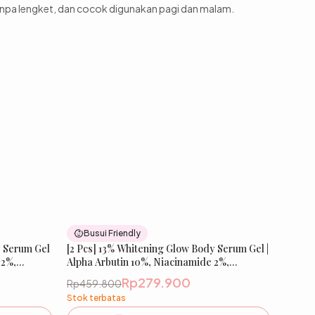
anpa lengket, dan cocok digunakan pagi dan malam.
26
% OFF
39
% OFF
Busui Friendly
y Serum Gel
New
[2 Pcs] 13% Whitening Glow Body Serum Gel |
New
 2%,
Alpha Arbutin 10%, Niacinamide 2%,
kan &
Tranexamic Acid 1% | Mencerahkan &
Rp279.900
Rp459.800
 SKIN
Meratakan Warna Kulit | IBELLE SKIN
Stok terbatas