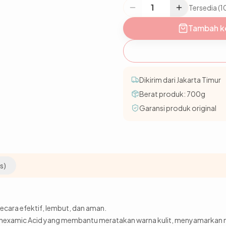
Tersedia (1
Tambah k
Dikirim dari Jakarta Timur
Berat produk:
700
g
Garansi produk original
s)
ecara efektif, lembut, dan aman.
nexamic Acid yang membantu meratakan warna kulit, menyamarkan no