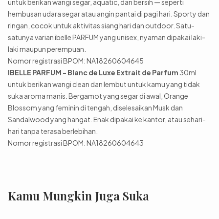
untuk berikan wangi segar, aquatic, dan bersih — seperti
hembusan udara segar atau angin pantai di pagi hari. Sporty dan
ringan, cocok untuk aktivitas siang hari dan outdoor. Satu-
satunya varian ibelle PARFUM yang unisex, nyaman dipakai laki-
laki maupun perempuan.
Nomor registrasi BPOM: NA18260604645
IBELLE PARFUM - Blanc de Luxe Extrait de Parfum
30ml
untuk berikan wangi clean dan lembut untuk kamu yang tidak
suka aroma manis. Bergamot yang segar di awal, Orange
Blossom yang feminin di tengah, diselesaikan Musk dan
Sandalwood yang hangat. Enak dipakai ke kantor, atau sehari-
hari tanpa terasa berlebihan.
Nomor registrasi BPOM: NA18260604643
Kamu Mungkin Juga Suka