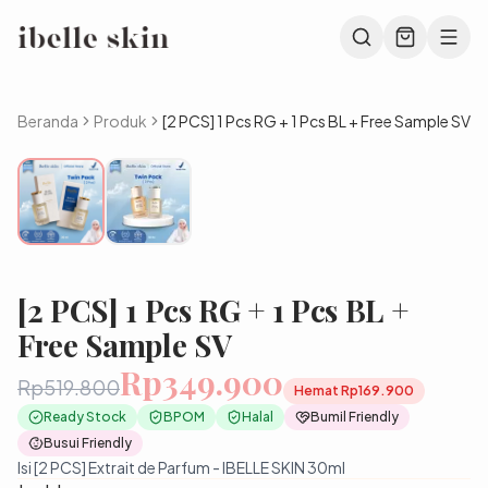
Beranda
Produk
[2 PCS] 1 Pcs RG + 1 Pcs BL + Free Sample SV
[2 PCS] 1 Pcs RG + 1 Pcs BL +
Free Sample SV
Rp349.900
Rp519.800
Hemat
Rp169.900
Ready Stock
BPOM
Halal
Bumil Friendly
Busui Friendly
Isi [2 PCS] Extrait de Parfum - IBELLE SKIN 30ml