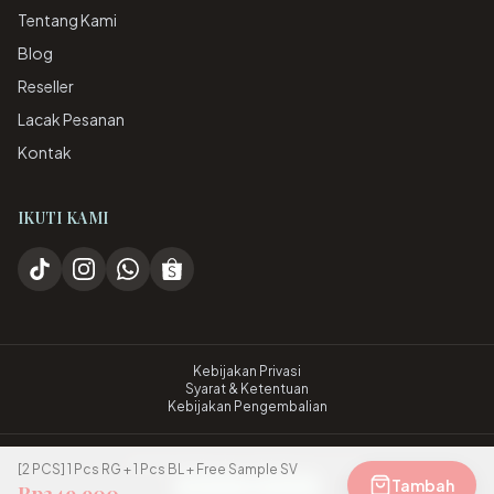
Tentang Kami
Blog
Reseller
Lacak Pesanan
Kontak
IKUTI KAMI
Kebijakan Privasi
Syarat & Ketentuan
Kebijakan Pengembalian
©
2026
ibelle skin. All rights reserved.
[2 PCS] 1 Pcs RG + 1 Pcs BL + Free Sample SV
Tambah
BPOM
Halal