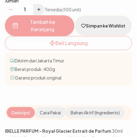
Jumlah
Tersedia (100 unit)
Tambah ke
Simpan ke Wishlist
Keranjang
Beli Langsung
Dikirim dari Jakarta Timur
Berat produk:
400
g
Garansi produk original
Deskripsi
Cara Pakai
Bahan Aktif (Ingredients)
IBELLE PARFUM - Royal Glacier Extrait de Parfum
30ml