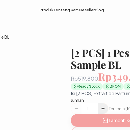
Produk
Tentang Kami
Reseller
Blog
le BL
[2 PCS] 1 Pcs
Sample BL
Rp349
Rp519.800
Ready Stock
BPOM
Isi [2 PCS] Extrait de Parf
Jumlah
Tersedia (1
Tambah k