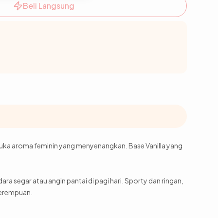
Beli Langsung
suka aroma feminin yang menyenangkan. Base Vanilla yang
ra segar atau angin pantai di pagi hari. Sporty dan ringan,
 perempuan.