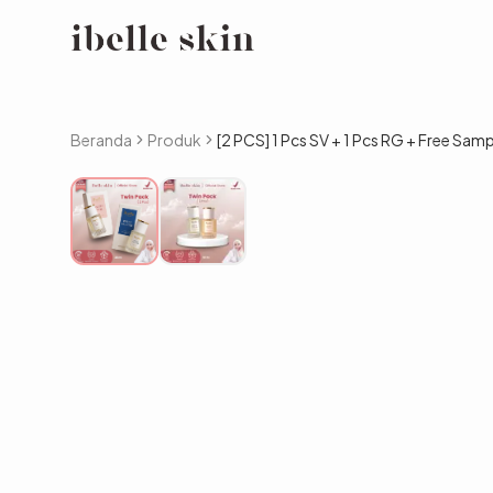
Beranda
Produk
[2 PCS] 1 Pcs SV + 1 Pcs RG + Free Samp