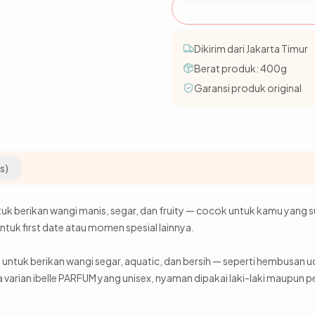
Dikirim dari Jakarta Timur
Berat produk:
400
g
Garansi produk original
s)
uk berikan wangi manis, segar, dan fruity — cocok untuk kamu yang 
tuk first date atau momen spesial lainnya.
untuk berikan wangi segar, aquatic, dan bersih — seperti hembusan uda
a varian ibelle PARFUM yang unisex, nyaman dipakai laki-laki maupun