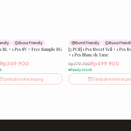
33
% OFF
iendly
Busui Friendly
Bumil Friendly
Busui Friend
cs BL + 1 Pcs SV + Free Sample RG
New
[3 PCS] 1 Pcs Sweet Veil + 1 Pcs Royal Glacier
+ 1 Pcs Blanc de Luxe
Rp349.900
Rp499.900
Rp779.700
k
Ready stock
Tambah ke Keranjang
Tambah ke Keranja