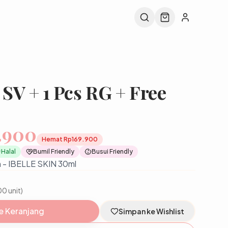
 SV + 1 Pcs RG + Free
.900
Hemat
Rp169.900
Halal
Bumil Friendly
Busui Friendly
um - IBELLE SKIN 30ml
00 unit)
e Keranjang
Simpan ke Wishlist