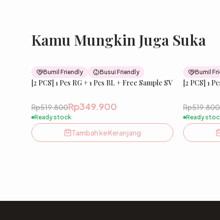
Kamu Mungkin Juga Suka
33
% OFF
Bumil Friendly
Busui Friendly
Bumil Fr
[2 PCS] 1 Pcs RG + 1 Pcs BL + Free Sample SV
New
[2 PCS] 1 P
Rp349.900
Rp519.800
Rp519.800
Ready stock
Ready stoc
Tambah ke Keranjang