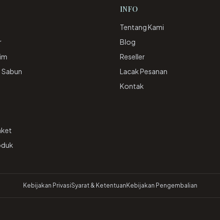
INFO
Tentang Kami
r
Blog
rim
Reseller
& Sabun
Lacak Pesanan
e
Kontak
aket
oduk
Kebijakan Privasi
Syarat & Ketentuan
Kebijakan Pengembalian