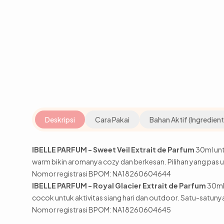
Deskripsi
Cara Pakai
Bahan Aktif (Ingredient
IBELLE PARFUM - Sweet Veil Extrait de Parfum
30ml unt
warm bikin aromanya cozy dan berkesan. Pilihan yang pas un
Nomor registrasi BPOM: NA18260604644
IBELLE PARFUM - Royal Glacier Extrait de Parfum
30ml 
cocok untuk aktivitas siang hari dan outdoor. Satu-satuny
Nomor registrasi BPOM: NA18260604645