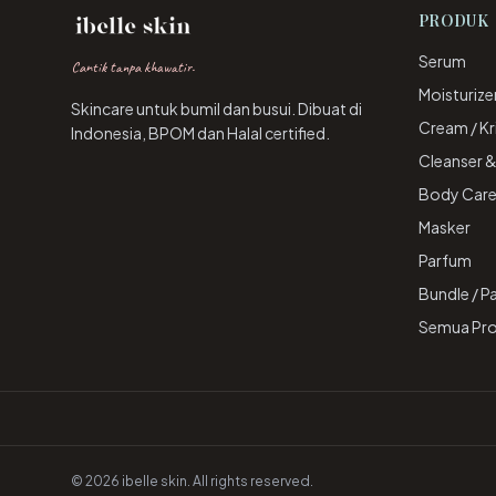
PRODUK
Serum
Cantik tanpa khawatir.
Moisturize
Skincare untuk bumil dan busui. Dibuat di
Cream / K
Indonesia, BPOM dan Halal certified.
Cleanser 
Body Car
Masker
Parfum
Bundle / P
Semua Pr
©
2026
ibelle skin. All rights reserved.