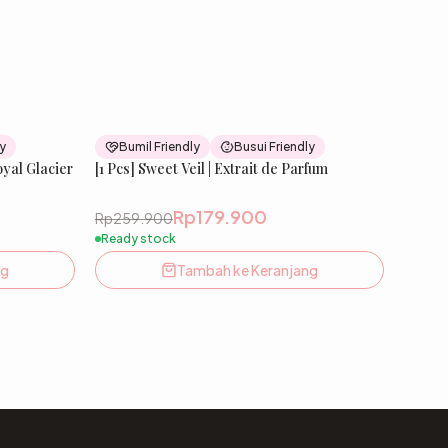
36
% OFF
31
% OFF
ly
Bumil Friendly
Busui Friendly
New
[1 Pcs] Sweet Veil | Extrait de Parfum
New
Rp179.900
Rp259.900
Ready stock
ng
Tambah ke Keranjang