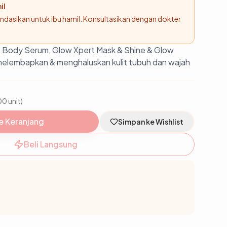
il
endasikan untuk
ibu hamil
. Konsultasikan dengan dokter
n Body Serum, Glow Xpert Mask & Shine & Glow
elembapkan & menghaluskan kulit tubuh dan wajah
00 unit)
e Keranjang
Simpan ke Wishlist
Beli Langsung