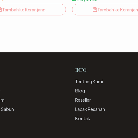
Tambah ke Keranjang
Tambah ke Keranja
INFO
Tentang Kami
r
Blog
rim
Reseller
& Sabun
Lacak Pesanan
e
Kontak