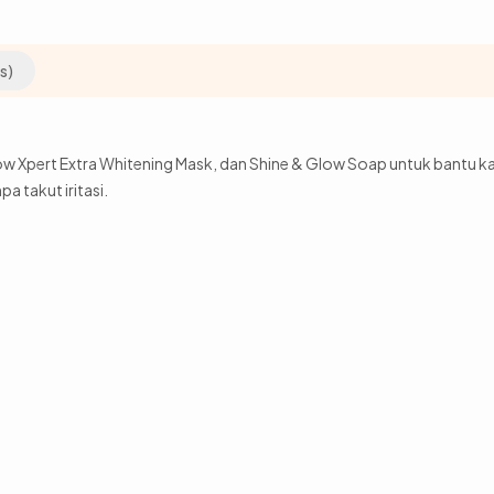
s)
 Xpert Extra Whitening Mask, dan Shine & Glow Soap untuk bantu ka
a takut iritasi.