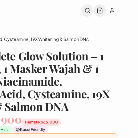
id, Cysteamine, 19X Whitening & Salmon DNA
te Glow Solution – 1
 1 Masker Wajah & 1
Niacinamide,
Acid, Cysteamine, 19X
& Salmon DNA
.900
Hemat
Rp66.000
Halal
Busui Friendly