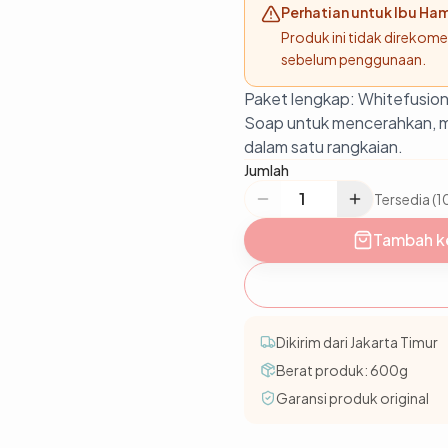
Perhatian untuk Ibu Ham
Produk ini tidak direkom
sebelum penggunaan.
Paket lengkap: Whitefusio
Soap untuk mencerahkan, m
dalam satu rangkaian.
Jumlah
Tersedia (1
Tambah k
Dikirim dari Jakarta Timur
Berat produk:
600
g
Garansi produk original