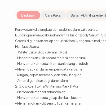
Deskripsi
Cara Pakai
Bahan Aktif (Ingredient
Perawatan kulit lengkap dan praktis dalam satu paket.
Bundling ini menggabungkan Whitefusion Body Serum, Glow
Cocok digunakan setiap hari untuk hasil yang maksimal, tanp
Manfaat Utama
1. Whitefusion Body Serum (1 Pcs)
- Mencerahkan kulit secara merata dan natural
- Menyamarkan noda hitam dan belang di tubuh
- Melembapkan dan memperkuat skin barrier
- Ringan, cepat meresap, dan tidak lengket
- Aman digunakan pagi dan malam
2. Glow Xpert Extra Whitening Mask (1 Pcs)
- Membantu mencerahkan wajah
- Menyamarkan noda gelap dan kulit kusam
- Menenangkan kulit sensitif dan kemerahan