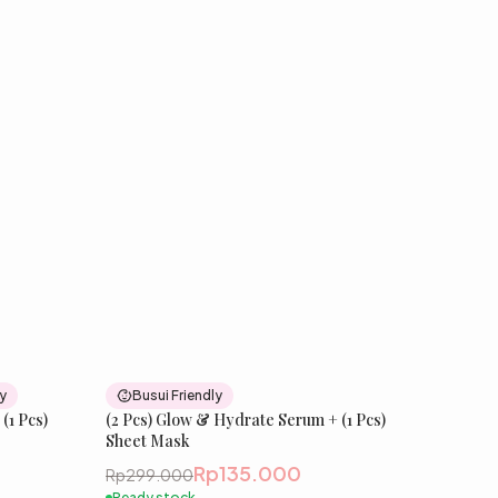
37
% OFF
55
% OFF
ly
Busui Friendly
(1 Pcs)
est Seller
(2 Pcs) Glow & Hydrate Serum + (1 Pcs)
Sheet Mask
Rp135.000
Rp299.000
Ready stock