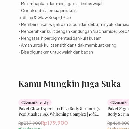
- Melembapkan dan menjaga elastisitas wajah
- Cocok untuk semua jenis kulit
3. Shine & Glow Soap (1 Pcs)
- Membersihkan wajah dan tubuh dari debu, minyak, dan si
- Mencerahkan kulit dengan kandungan Niacinamide, Kojic A
- Mengatasi hiperpigmentasi dan kulit kusam
- Aman untuk kulit sensitif dan tidak membuat kering
- Bisa digunakan untuk wajah dan badan
Kamu Mungkin Juga Suka
25
% OFF
Busui Friendly
Busui Fr
Paket Glow Expert – (1 Pcs) Body Serum + (5
Paket Signa
Pcs) Masker 19X Whitening Complex | 10%
Body Serum
Niacinamide, Tranexamic Acid, Cysteamine
untuk Tampi
Rp179.900
Rp239.900
Rp468.80
Terasa Ber
Ready stock
Stok terbat