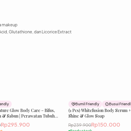
sa makeup
cid, Glutathione, dan Licorice Extract
37
% OFF
iendly
Bumil Friendly
Busui Friend
ture Glow Body Care – Bifus,
New
(1 Pcs) Whitefusion Body Serum + 
B
 & Sabun | Perawatan Tubuh
Shine & Glow Soap
lan Lebih Cerah & Sehat, Kulit
Rp295.900
Rp150.000
0
Rp239.900
sih & Terawat | IBELLE SKIN
as
Ready stock