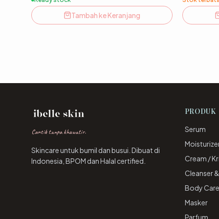
Tambah ke Keranjang
PRODUK
Serum
Cantik tanpa khawatir.
Moisturize
Skincare untuk bumil dan busui. Dibuat di
Cream / K
Indonesia, BPOM dan Halal certified.
Cleanser 
Body Car
Masker
Parfum