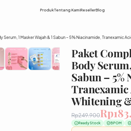
Produk
Tentang Kami
Reseller
Blog
y Serum, 1 Masker Wajah & 1 Sabun – 5% Niacinamide, Tranexamic Ac
Paket Comple
Body Serum,
Sabun – 5% 
Tranexamic 
Whitening 
Rp183
Rp249.900
Ready Stock
BPOM