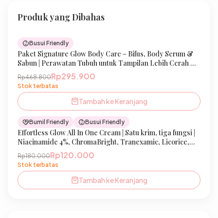
Produk yang Dibahas
37
% OFF
Busui Friendly
Paket Signature Glow Body Care – Bifus, Body Serum &
New
Sabun | Perawatan Tubuh untuk Tampilan Lebih Cerah &
Sehat, Kulit Terasa Bersih & Terawat | IBELLE SKIN
Rp295.900
Rp468.800
Stok terbatas
Tambah ke Keranjang
33
% OFF
Bumil Friendly
Busui Friendly
Effortless Glow All In One Cream | Satu krim, tiga fungsi |
New
Niacinamide 4%, ChromaBright, Tranexamic, Licorice,
Sunscreen Agent | Mencerahkan, Melembabkan &
Rp120.000
Rp180.000
Melindungi Kulit Wajah | Bumil & Busui Friendly | IBELLE
Stok terbatas
SKIN
Tambah ke Keranjang