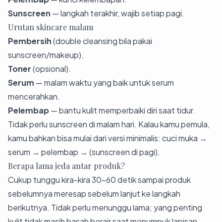
Sunscreen
— langkah terakhir, wajib setiap pagi.
Urutan skincare malam
Pembersih
(double cleansing bila pakai
sunscreen/makeup).
Toner
(opsional).
Serum
— malam waktu yang baik untuk serum
mencerahkan.
Pelembap
— bantu kulit memperbaiki diri saat tidur.
Tidak perlu sunscreen di malam hari. Kalau kamu pemula,
kamu bahkan bisa mulai dari versi minimalis: cuci muka →
serum → pelembap → (sunscreen di pagi).
Berapa lama jeda antar produk?
Cukup tunggu kira-kira 30–60 detik sampai produk
sebelumnya meresap sebelum lanjut ke langkah
berikutnya. Tidak perlu menunggu lama; yang penting
kulit tidak masih basah berair saat menumpuk lapisan.